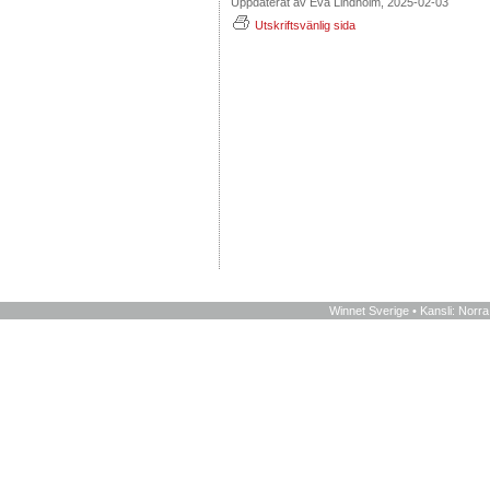
Uppdaterat av Eva Lindholm, 2025-02-03
Utskriftsvänlig sida
Winnet Sverige • Kansli: Norr