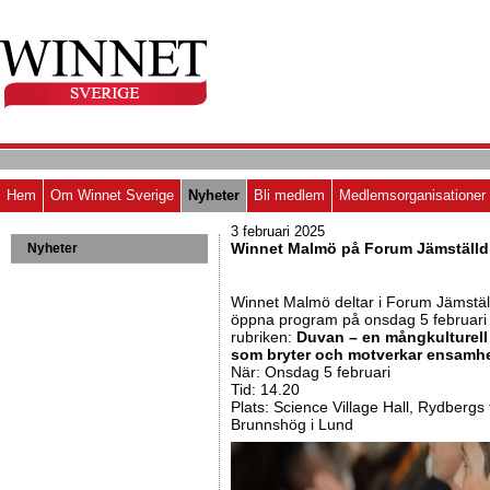
Hem
Om Winnet Sverige
Nyheter
Bli medlem
Medlemsorganisationer
3 februari 2025
Winnet Malmö på Forum Jämställd
Nyheter
Winnet Malmö deltar i Forum Jämstäl
öppna program på onsdag 5 februari
rubriken:
Duvan – en mångkulturell
som bryter och motverkar ensamhe
När: Onsdag 5 februari
Tid: 14.20
Plats: Science Village Hall, Rydbergs 
Brunnshög i Lund