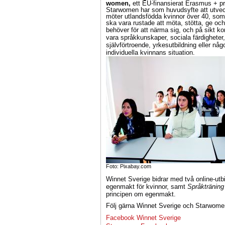
women,
ett EU-finansierat Erasmus + pr
Starwomen har som huvudsyfte att utveckl
möter utlandsfödda kvinnor över 40, som 
ska vara rustade att möta, stötta, ge oc
behöver för att närma sig, och på sikt 
vara språkkunskaper, sociala färdigheter
självförtroende, yrkesutbildning eller n
individuella kvinnans situation.
Foto: Pixabay.com
Winnet Sverige bidrar med två online-utb
egenmakt för kvinnor, samt
Språkträning
principen om egenmakt.
Följ gärna Winnet Sverige och Starwome
Facebook Winnet Sverige