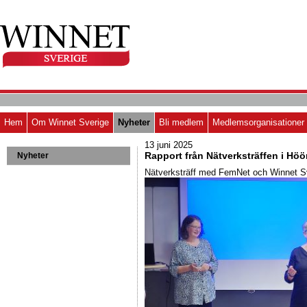
Hem
Om Winnet Sverige
Nyheter
Bli medlem
Medlemsorganisationer
13 juni 2025
Rapport från Nätverksträffen i Höör
Nyheter
Nätverksträff med FemNet och Winnet S