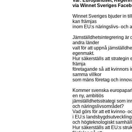
Var: Europahuset, Regering
via Winnet Sveriges Face
Winnet Sveriges bjuder in ti
kan främjas
inom EU:s näringslivs- och 
Jämställdhetsintegrering är
andra länder
valt för att uppnå jämställd
egenmakt.
Hur säkerställs att strategin e
främja
företagande så att kvinnors i
samma villkor
som mäns företag och innov
Kommer svenska europaparlam
en ny, ambitiös
jämställdhetsstrategi som i
och näringslivsområdet?
Vad görs för att ett kvinno- 
i EU:s landsbygdsutveckling o
och högteknologiskt samhäl
Hur säkerställs att EU:s str