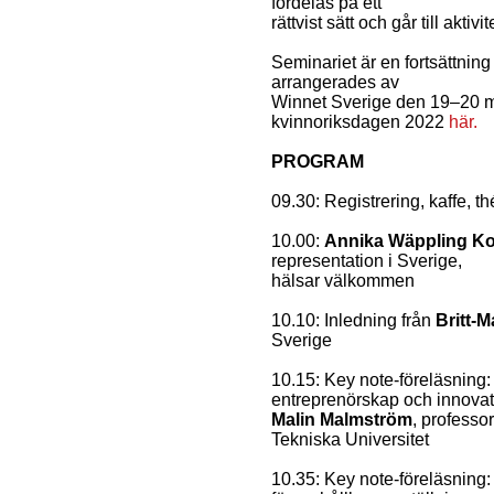
fördelas på ett
rättvist sätt och går till akti
Seminariet är en fortsättnin
arrangerades av
Winnet Sverige den 19–20 m
kvinnoriksdagen 2022
här.
PROGRAM
09.30: Registrering, kaffe, th
10.00:
Annika Wäppling Ko
representation i Sverige,
hälsar välkommen
10.10: Inledning från
Britt-
Sverige
10.15: Key note-föreläsning: 
entreprenörskap och innovat
Malin Malmström
, professo
Tekniska Universitet
10.35: Key note-föreläsning: