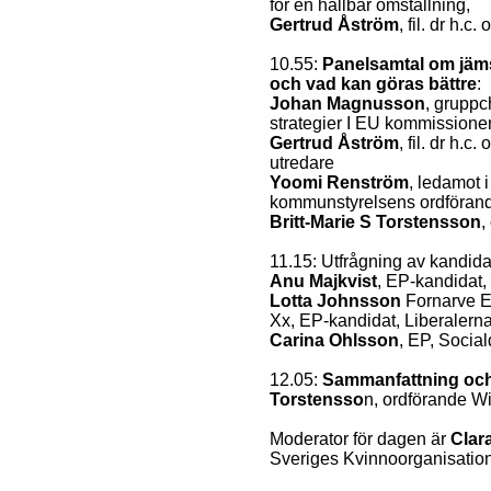
för en hållbar omställning,
Gertrud Åström
, fil. dr h.c
10.55:
Panelsamtal om jäms
och vad kan göras bättre
:
Johan Magnusson
, gruppc
strategier I EU kommissione
Gertrud Åström
, fil. dr h.c
utredare
Yoomi Renström
, ledamot 
kommunstyrelsens ordföran
Britt-Marie S Torstensson
,
11.15: Utfrågning av kandidat
Anu Majkvist
, EP-kandidat,
Lotta Johnsson
Fornarve E
Xx, EP-kandidat, Liberalerna
Carina Ohlsson
, EP, Socia
12.05:
Sammanfattning och
Torstensso
n, ordförande W
Moderator för dagen är
Clar
Sveriges Kvinnoorganisatio