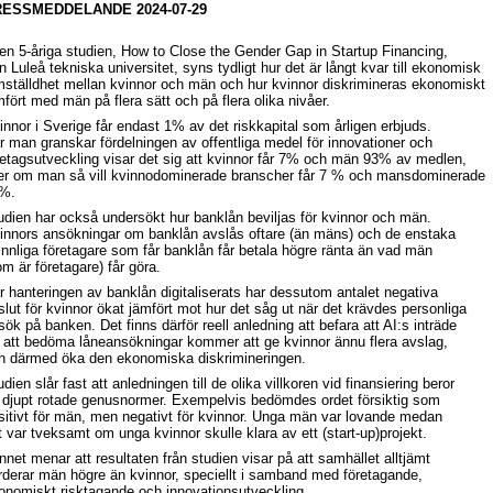
ESSMEDDELANDE 2024-07-29
den 5-åriga studien, How to Close the Gender Gap in Startup Financing,
ån Luleå tekniska universitet, syns tydligt hur det är långt kvar till ekonomisk
mställdhet mellan kvinnor och män och hur kvinnor diskrimineras ekonomiskt
mfört med män på flera sätt och på flera olika nivåer.
innor i Sverige får endast 1% av det riskkapital som årligen erbjuds.
r man granskar fördelningen av offentliga medel för innovationer och
retagsutveckling visar det sig att kvinnor får 7% och män 93% av medlen,
ler om man så vill kvinnodominerade branscher får 7 % och mansdominerade
%.
udien har också undersökt hur banklån beviljas för kvinnor och män.
innors ansökningar om banklån avslås oftare (än mäns) och de enstaka
innliga företagare som får banklån får betala högre ränta än vad män
om är företagare) får göra.
r hanteringen av banklån digitaliserats har dessutom antalet negativa
slut för kvinnor ökat jämfört mot hur det såg ut när det krävdes personliga
sök på banken. Det finns därför reell anledning att befara att AI:s inträde
r att bedöma låneansökningar kommer att ge kvinnor ännu flera avslag,
h därmed öka den ekonomiska diskrimineringen.
udien slår fast att anledningen till de olika villkoren vid finansiering beror
 djupt rotade genusnormer. Exempelvis bedömdes ordet försiktig som
sitivt för män, men negativt för kvinnor. Unga män var lovande medan
t var tveksamt om unga kvinnor skulle klara av ett (start-up)projekt.
nnet menar att resultaten från studien visar på att samhället alltjämt
rderar män högre än kvinnor, speciellt i samband med företagande,
onomiskt risktagande och innovationsutveckling.