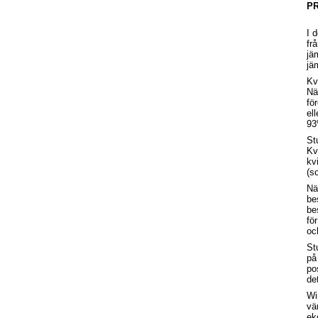
PR
I 
fr
jä
jä
Kv
Nä
fö
el
93
St
Kv
kv
(s
Nä
be
be
fö
oc
St
på
po
de
Wi
vä
ek