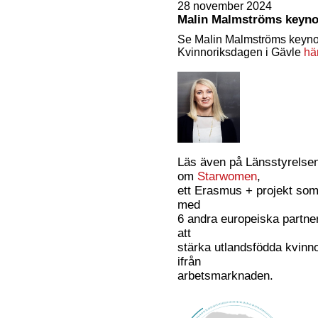
28 november 2024
Malin Malmströms keyno
Se Malin Malmströms keyno
Kvinnoriksdagen i Gävle
hä
Läs även på Länsstyrelse
om
Starwomen
,
ett Erasmus + projekt som
med
6 andra europeiska partne
att
stärka utlandsfödda kvinno
ifrån
arbetsmarknaden.